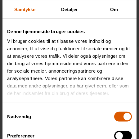
Admin-Pay2020
Samtykke
Detaljer
Om
VAREKURV
Denne hjemmeside bruger cookies
Vi bruger cookies til at tilpasse vores indhold og
annoncer, til at vise dig funktioner til sociale medier og til
at analysere vores trafik. Vi deler også oplysninger om
din brug af vores hjemmeside med vores partnere inden
Om
Admin-Pay2020
for sociale medier, annonceringspartnere og
analysepartnere. Vores partnere kan kombinere disse
Denne forfatter har endnu ikke
data med andre oplysninger, du har givet dem, eller som
udfyldt nogle detaljer.
de har indsamlet fra din brug af deres tjenester.
So far Admin-Pay2020 has created 0
blog entries.
Samtykkevalg
Nødvendig
Præferencer