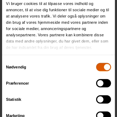
har
Vi bruger cookies til at tilpasse vores indhold og
flere
annoncer, til at vise dig funktioner til sociale medier og til
at analysere vores trafik. Vi deler også oplysninger om
varianter.
din brug af vores hjemmeside med vores partnere inden
Mulighederne
for sociale medier, annonceringspartnere og
kan
analysepartnere. Vores partnere kan kombinere disse
vælges
data med andre oplysninger, du har givet dem, eller som
på
de har indsamlet fra din brug af deres tjenester.
Bio Synth EP NLGI 2
Moly Plus Synthetic
varesiden
NLGI 2
Fra:
208
kr.
Fra:
283
kr.
Samtykkevalg
Nødvendig
Vælg muligheder
Vælg muligheder
Dette
Dette
Præferencer
vare
vare
har
har
Statistik
flere
flere
varianter.
varianter.
Marketing
Mulighederne
Mulighederne