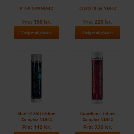
på
på
Pro-X 1300 NLGI 2
Crystal Blue NLGI 2
varesiden
varesiden
Fra:
150
kr.
Fra:
220
kr.
Vælg muligheder
Vælg muligheder
Dette
Dette
vare
vare
har
har
flere
flere
varianter.
varianter.
Mulighederne
Mulighederne
kan
kan
vælges
vælges
på
på
Blue LX 220 Lithium
Guardian Lithium
varesiden
varesiden
Complex NLGI 2
Complex NLGI 2
Fra:
140
kr.
Fra:
220
kr.