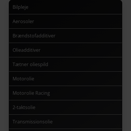
varesiden
varesiden
Bilpleje
Aerosoler
Brændstofadditiver
Olieadditiver
Tætner oliespild
Motorolie
Motorolie Racing
2-taktsolie
Transmissionsolie