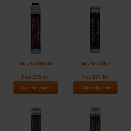
VAREKURV
Moly Red NLGI 00
Moly Red NLGI 1
Fra:
275
kr.
Fra:
271
kr.
Vælg muligheder
Vælg muligheder
Dette
Dette
vare
vare
har
har
flere
flere
varianter.
varianter.