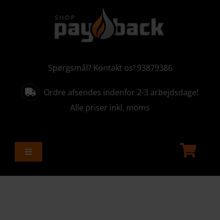
Skip
to
content
Spørgsmål? Kontakt os! 93879386
Ordre afsendes indenfor 2-3 arbejdsdage!
Alle priser inkl. moms
Toggle
Navigation
ALLE PRODUKTER
AKTUELLE KAMPAGNER