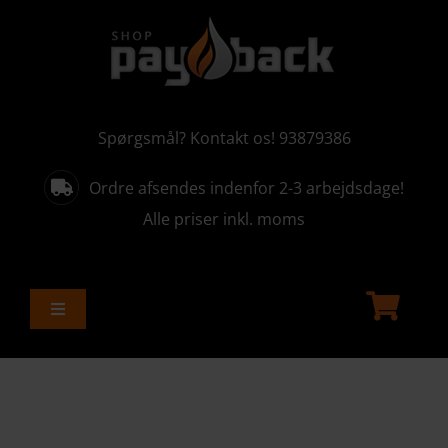
Skip
to
content
Spørgsmål? Kontakt os! 93879386
Ordre afsendes indenfor 2-3 arbejdsdage!
Alle priser inkl. moms
Toggle
Navigation
ALLE PRODUKTER
AKTUELLE KAMPAGNER