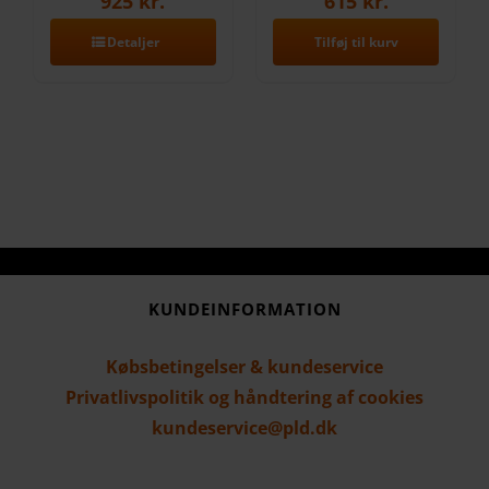
925
kr.
615
kr.
Detaljer
Tilføj til kurv
KUNDEINFORMATION
Købsbetingelser & kundeservice
Privatlivspolitik og håndtering af cookies
kundeservice@pld.dk