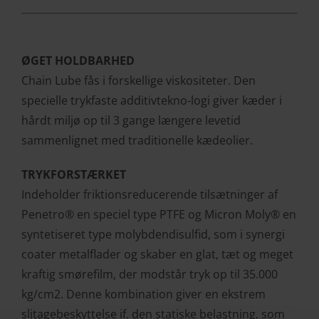
ØGET HOLDBARHED
Chain Lube fås i forskellige viskositeter. Den
specielle trykfaste additivtekno-logi giver kæder i
hårdt miljø op til 3 gange længere levetid
sammenlignet med traditionelle kædeolier.
TRYKFORSTÆRKET
Indeholder friktionsreducerende tilsætninger af
Penetro® en speciel type PTFE og Micron Moly® en
syntetiseret type molybdendisulfid, som i synergi
coater metalflader og skaber en glat, tæt og meget
kraftig smørefilm, der modstår tryk op til 35.000
kg/cm2. Denne kombination giver en ekstrem
slitagebeskyttelse if. den statiske belastning, som