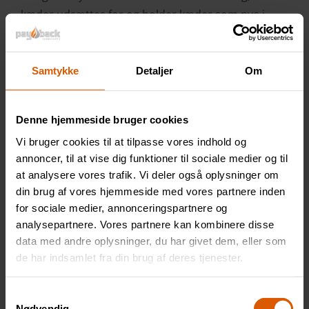
kæder udsættes for og holder kæder som nye i
lang tid.
CHAIN LUBE MOTORBIKE (VG 22)
Samtykke
Detaljer
Om
En gennemsigtig kædeolie med høj renseeffekt,
løber ikke, binder ikke snavs, kraftig rustbeskyttelse
Denne hjemmeside bruger cookies
og ekstremt trykbestandighed. Trænger let ind i led
Vi bruger cookies til at tilpasse vores indhold og
og ruller i O-ringskæder. Fremragende til mindre
annoncer, til at vise dig funktioner til sociale medier og til
kæder og forlænger levetiden markant på
at analysere vores trafik. Vi deler også oplysninger om
motocrosskæder som udsættes for meget
din brug af vores hjemmeside med vores partnere inden
snavsede miljøer.
for sociale medier, annonceringspartnere og
analysepartnere. Vores partnere kan kombinere disse
CHAIN LUBE MOLY (VG 150)
data med andre oplysninger, du har givet dem, eller som
En penetrerende, drypfri og vedhæftende olie til
de har indsamlet fra din brug af deres tjenester.
grovere kæder ved alle hastigheder.
Samtykkevalg
CENTRALSMØRING (VG 46/120)
Nødvendig