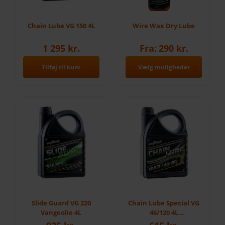
Chain Lube VG 150 4L
Wire Wax Dry Lube
1 295
kr.
Fra:
290
kr.
Tilføj til kurv
Vælg muligheder
Dette
vare
har
flere
varianter.
Mulighederne
kan
vælges
på
Slide Guard VG 220
Chain Lube Special VG
varesiden
Vangeolie 4L
46/120 4L
“Rundballepresser”