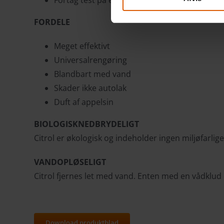
FORDELE
Meget effektivt
Universalrengøring
Blandbart med vand
Skader ikke autolak
Duft af appelsin
BIOLOGISKNEDBRYDELIGT
Citrol er økologisk og indeholder ingen miljøfarlig
VANDOPLØSELIGT
Citrol fjernes let med vand. Enten med en vådklud e
Download produktblad