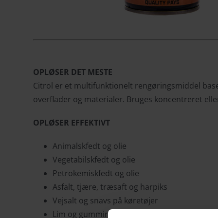
OPLØSER DET MESTE
Citrol er et multifunktionelt rengøringsmiddel bas
overflader og materialer. Bruges koncentreret ell
OPLØSER EFFEKTIVT
Animalskfedt og olie
Vegetabilskfedt og olie
Petrokemiskfedt og olie
Asfalt, tjære, træsaft og harpiks
Vejsalt og snavs på køretøjer
Lim og gummirester