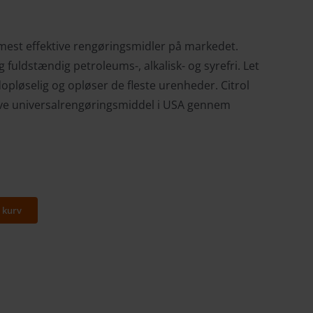
 mest effektive rengøringsmidler på markedet.
g fuldstændig petroleums-, alkalisk- og syrefri. Let
opløselig og opløser de fleste urenheder. Citrol
ive universalrengøringsmiddel i USA gennem
l kurv