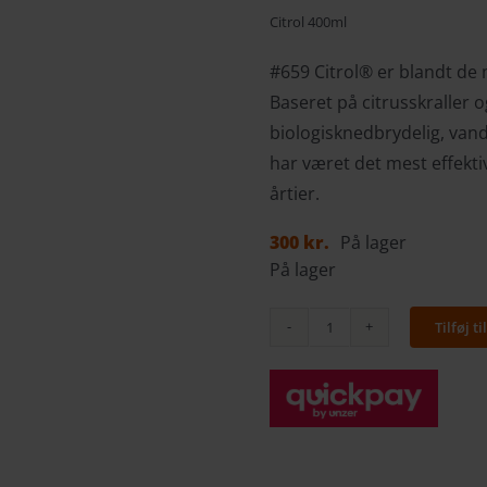
Citrol 400ml
#659 Citrol® er blandt de
Baseret på citrusskraller o
biologisknedbrydelig, vand
har været det mest effekt
årtier.
300
kr.
På lager
På lager
Tilføj ti
Citrol
400ml
antal