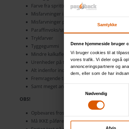
Farve fra sprittusch
Misfarvninger i hjemmet
Misfarvninger på malede overflader
Samtykke
Paraffinvoks/stearin
Trykfarver
Denne hjemmeside bruger c
Tyggegummi
Vi bruger cookies til at tilpas
Mindre kalkaflejringer (bad)
vores trafik. Vi deler også 
Urenheder på tøj og tekstiler
annonceringspartnere og anal
Alt indenfor industriel rengøring
dem, eller som de har indsaml
Fremragende til hjemmebrug
Samt meget andet
Samtykkevalg
Nødvendig
OBS!
Opbevares frostfrit!
Må IKKE påføres på nymalede overflader
Afvis
Fortag test på et lille usynligt område inden 