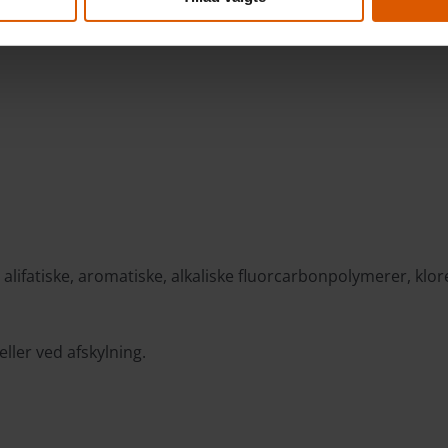
e alifatiske, aromatiske, alkaliske fluorcarbonpolymerer, kl
ller ved afskylning.