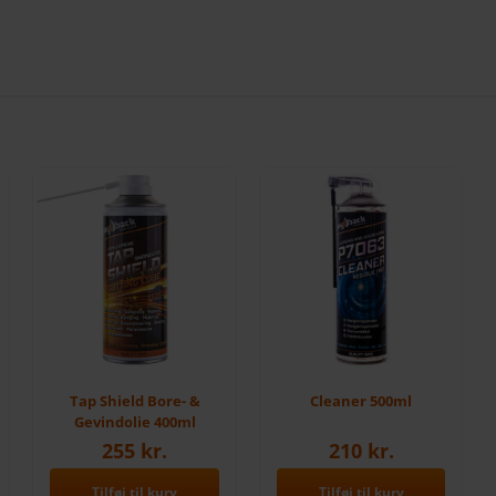
Tap Shield Bore- &
Cleaner 500ml
Gevindolie 400ml
255
kr.
210
kr.
Tilføj til kurv
Tilføj til kurv