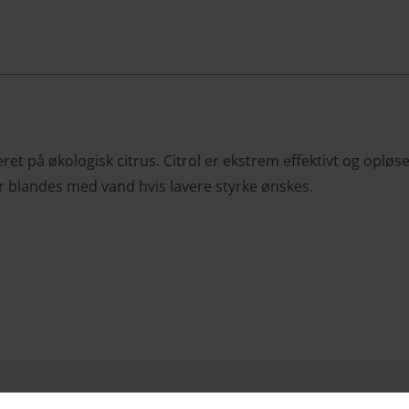
eret på økologisk citrus. Citrol er ekstrem effektivt og oplø
er blandes med vand hvis lavere styrke ønskes.