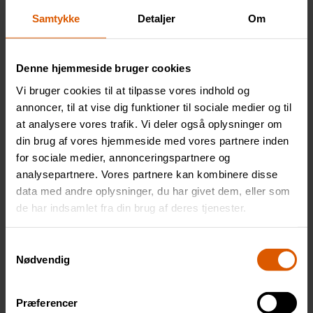
overfladen er våd desto mere effektiv er
Samtykke
Detaljer
Om
opløsningen af ​​betonrester inden afspulning.
KALKFJERNER I BADEVÆRELSE
Denne hjemmeside bruger cookies
Opløsning af kalk i badeværelser er mest effektivt
Vi bruger cookies til at tilpasse vores indhold og
med Foam Hammer som kan fortyndes 50% med
annoncer, til at vise dig funktioner til sociale medier og til
at analysere vores trafik. Vi deler også oplysninger om
vand, hvis en laverestyrke ønskes.
din brug af vores hjemmeside med vores partnere inden
OBS! Skyl af med rigelige mængder vand efter brug
for sociale medier, annonceringspartnere og
analysepartnere. Vores partnere kan kombinere disse
BRUGSANVISNING
data med andre oplysninger, du har givet dem, eller som
de har indsamlet fra din brug af deres tjenester.
Påføres bedst med sprayer
Påfør ALTID på en tøroverflade
Samtykkevalg
Virkningstid 15-45 minuter
Nødvendig
Påfør flere gange ved behov, før afspulning
med vand!
Præferencer
Afspules med højtryksrens