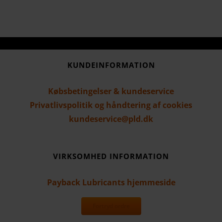
flere
varianter.
Mulighederne
kan
vælges
KUNDEINFORMATION
på
varesiden
Købsbetingelser & kundeservice
Privatlivspolitik og håndtering af cookies
kundeservice@pld.dk
VIRKSOMHED INFORMATION
Payback Lubricants hjemmeside
Fortryd ordre