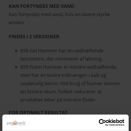
KAN FORTYNDES MED VAND
Kan fortyndes med vand, hvis en lavere styrke
ønskes
FINDES I 2 VERSIONER
698 Gel Hammer har en vedhæftende
konsistens, der minimerer af løbning.
699 Foam Hammer er mindre vedhæftende,
men har en bedre indtrængen i kalk og
uopløselig beton. Ved brug af foamer dannes
en fastere skum, hvilket reducerer at
produktet løber på lodrette flader.
FOR OPTIMALT RESULTAT
Påfør igen efter ca. 15 minutter for tykkere lag, hvis
produktet udtørre. Våd = aktivt. Jo længere