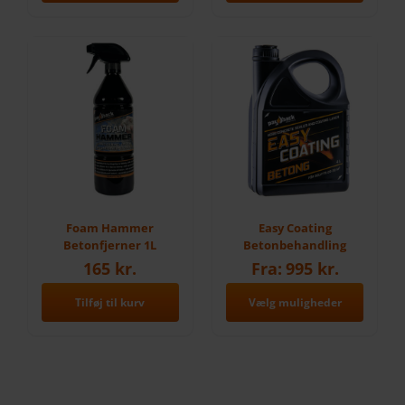
Foam Hammer
Easy Coating
Betonfjerner 1L
Betonbehandling
165
kr.
Fra:
995
kr.
Tilføj til kurv
Vælg muligheder
Dette
vare
har