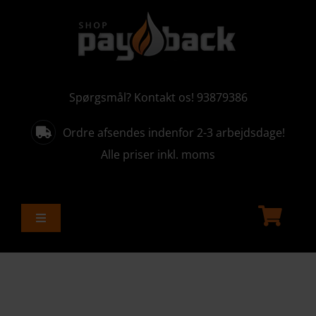
Skip
to
content
Spørgsmål? Kontakt os! 93879386
Ordre afsendes indenfor 2-3 arbejdsdage!
Alle priser inkl. moms
Toggle
Navigation
ALLE PRODUKTER
AKTUELLE KAMPAGNER