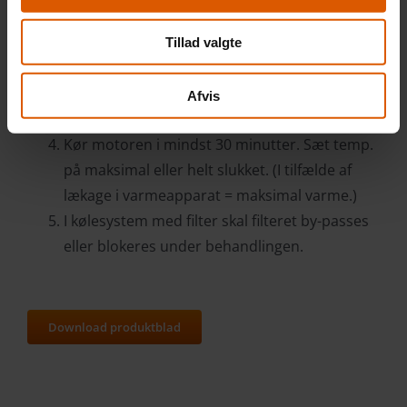
Ved påfyldning af ekspansionsbe holdere skal
karret tømmes så der ikke sker
Tillad valgte
gennemstrømning
Start motoren og sørg for at systemet
Afvis
cirkulerer
Kør motoren i mindst 30 minutter. Sæt temp.
på maksimal eller helt slukket. (I tilfælde af
lækage i varmeapparat = maksimal varme.)
I kølesystem med filter skal filteret by-passes
eller blokeres under behandlingen.
Download produktblad