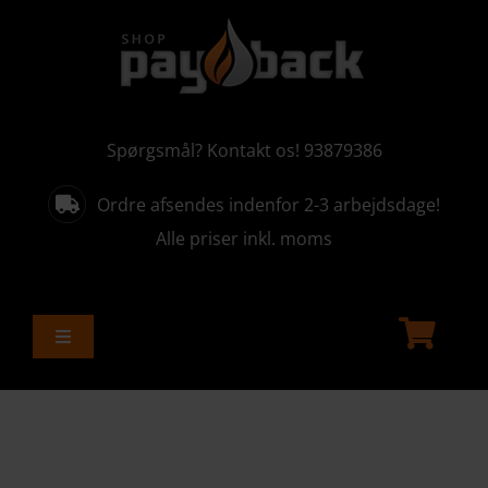
Skip
to
content
Spørgsmål? Kontakt os! 93879386
Ordre afsendes indenfor 2-3 arbejdsdage!
Alle priser inkl. moms
Toggle
Navigation
ALLE PRODUKTER
AKTUELLE KAMPAGNER