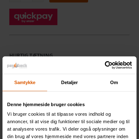
Kølertætning
1,5%
300ml
antal
HURTIG TÆTNING
Kølertætning tilsættes direkte i det cirkulerende
kølesystem og stopper utætheder hurtigt og
normalt fuldstændigt inden for 20-30 minutter.
Samtykke
Detaljer
Om
KORROSIONSBESKYTTELSE
Denne hjemmeside bruger cookies
Produktet indeholder et specielt
korrosionsbeskyttelsemiddel, der giver
Vi bruger cookies til at tilpasse vores indhold og
annoncer, til at vise dig funktioner til sociale medier og til
vandsystemer en ekstra beskyttelse mod korrosion
at analysere vores trafik. Vi deler også oplysninger om
og samtidig forhindrer dannelse af ​​kedelsten.
din brug af vores hjemmeside med vores partnere inden