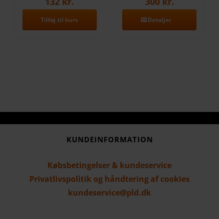
132
kr.
300
kr.
Tilføj til kurv
Detaljer
KUNDEINFORMATION
Købsbetingelser & kundeservice
Privatlivspolitik og håndtering af cookies
kundeservice@pld.dk