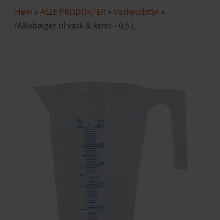
Hem
»
ALLE PRODUKTER
»
Vaskeudstyr
»
VAREKURV
Målebæger til vask & kemi – 0,5 L