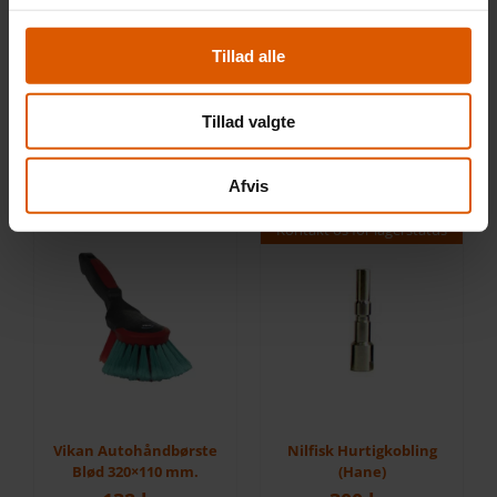
Tillad alle
Gloria Foam Master
Gloria FoamMaster
FM10
FM50
450
kr.
1 500
kr.
Tillad valgte
Tilføj til kurv
Tilføj til kurv
Afvis
Kontakt os for lagerstatus
Vikan Autohåndbørste
Nilfisk Hurtigkobling
Blød 320×110 mm.
(Hane)