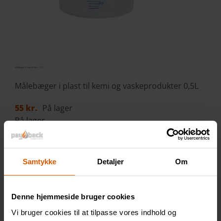
Målebæger til vask & kemi – 0,5 L
Målebæger i plast til kemi og vaskeprodukter 0,5L
55
kr.
På lager
På lager
Tilføj til kurv
Målebæger
Samtykke
Detaljer
Om
til
vask
&
Denne hjemmeside bruger cookies
kemi
Vi bruger cookies til at tilpasse vores indhold og