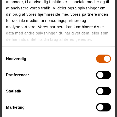
-
annoncer, til at vise dig funktioner til sociale medier og til
0,5
at analysere vores trafik. Vi deler også oplysninger om
Målebæger i plast til kemi og vaskeprodukter 0,5L
din brug af vores hjemmeside med vores partnere inden
L
for sociale medier, annonceringspartnere og
antal
analysepartnere. Vores partnere kan kombinere disse
data med andre oplysninger, du har givet dem, eller som
Download produktblad
de har indsamlet fra din brug af deres tjenester.
Samtykkevalg
Nødvendig
Related products
Præferencer
Statistik
Marketing