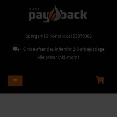
Skip
to
content
Spørgsmål? Kontakt os! 93879386
Ordre afsendes indenfor 2-3 arbejdsdage!
Alle priser inkl. moms
Toggle
Navigation
ALLE PRODUKTER
AKTUELLE KAMPAGNER