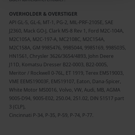
OVERHOLDER & OVERSTIGER
API GL-5, GL-6, MT-1, PG-2, MIL-PRF-2105E, SAE
J2360, Mack GO-J, Clark MS-8 Rev 1, Ford M2C-104A,
M2C105A, M2C-197-A, MC2108C, M2C154A,
M2C158A, GM 9985476, 9985044, 9985169, 9985035,
HN1561, Chrysler 3626/3654/4893, John Deere
J11D, Komatsu Dresser B22-0003, B22-0005,
Meritor / Rockwell 0-76L, ET 1919, Terex EMS19003,
VME EEMS19003F, EMS19107, Eaton, Dana-Spicer,
White Motor MS0016, Volvo, VW, Audi, MB, AGMA
9005-D94, 9005-E02, 250.04, 251.02, DIN 51517 part
3 (CLP),
Cincinnati P-34, P-35, P-59, P-74, P-77.