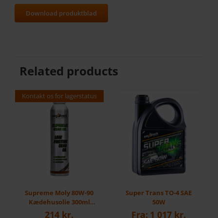
Download produktblad
Related products
Kontakt os for lagerstatus
Supreme Moly 80W-90
Super Trans TO-4 SAE
Kædehusolie 300ml
50W
Scooter
214
kr.
Fra:
1 017
kr.