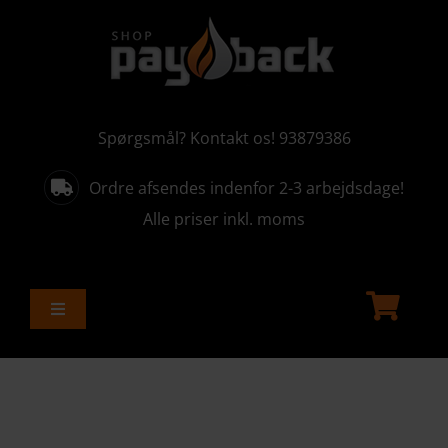
Skip
to
content
Spørgsmål? Kontakt os! 93879386
Ordre afsendes indenfor 2-3 arbejdsdage!
Alle priser inkl. moms
Toggle
Navigation
ALLE PRODUKTER
AKTUELLE KAMPAGNER