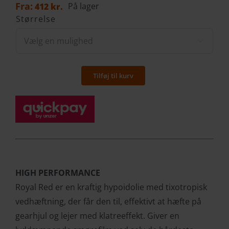
Fra:
På lager
412
kr.
Størrelse

Tilføj til kurv
Royal
Red
85W-
140
Mineralsk
GL-
5
HIGH PERFORMANCE
LS
Royal Red er en kraftig hypoidolie med tixotropisk
antal
vedhæftning, der får den til, effektivt at hæfte på
gearhjul og lejer med klatreeffekt. Giver en