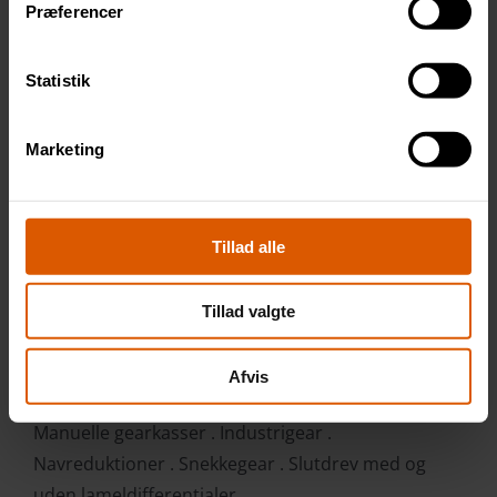
Modstår meget høje belastninger
Præferencer
Reducerer energiforbrug
Sænker olietemperaturen
Statistik
Meget lav friktionskoefficient
Lavt startmoment
Marketing
Høj skumningsresistens
Galvanisk sikker for legeringer
Høj vandresistens
Tillad alle
Langtids holdbar
Høj oxidationsstabilitet
Tillad valgte
Meget høj termisk stabilitet
Forhindrer olielækage
Afvis
ANVENDELSESOMRÅDER
Manuelle gearkasser . Industrigear .
Navreduktioner . Snekkegear . Slutdrev med og
uden lameldifferentialer.