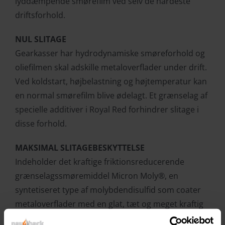
lyddæmpende smørefilm ved selv de hårdeste
driftsforhold.
NUL SLITAGE
Gearkasser har hydrodynamiske smøreforhold og
oliefilmen skal adskille metaloverflader under drift.
Ved koldstart, højbelastning og højtemperatur kan
en normal smørefilm blive ødelagt. Et grænselag af
specielle additiver i Royal Red forhindrer slitage i
disse forhold.
MAKSIMAL SLITAGEBESKYTTELSE
Indeholder det kraftige friktionsreducerende
grænselagssmøremiddel Micron Moly®, en
syntetiseret type af molybdendisulfid som coater
metaloverflader med en glat, tæt og meget kraftig
fastsmørefilm som tåler tryk op til 35.000 kg/cm2.