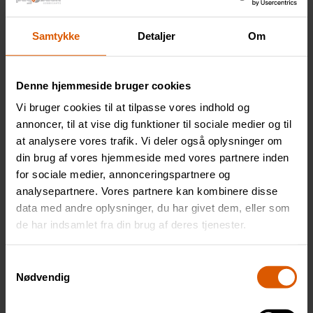
Beskytter især i perioder, hvor smørefilmen er
minimal eller ikke eksisterende
Samtykke
Detaljer
Om
ØGET HOLDBARHED
Royal Red beskytter mod slitage, udmatnings- og
Denne hjemmeside bruger cookies
pittingskader i drev og lejer, hvilket markant øger
Vi bruger cookies til at tilpasse vores indhold og
levetiden på ​​transmissioner og gearkasser under
annoncer, til at vise dig funktioner til sociale medier og til
hårde driftsforhold.
at analysere vores trafik. Vi deler også oplysninger om
din brug af vores hjemmeside med vores partnere inden
ENERGIREDUCERING
for sociale medier, annonceringspartnere og
analysepartnere. Vores partnere kan kombinere disse
Royal Red overfører drejningsmoment med øget
data med andre oplysninger, du har givet dem, eller som
effektivitet, reduceret gearkassestøj og lavere
de har indsamlet fra din brug af deres tjenester.
olietemperatur. Hvilket fører til energibesparelser
på flere procent.
Samtykkevalg
Nødvendig
FORDELE