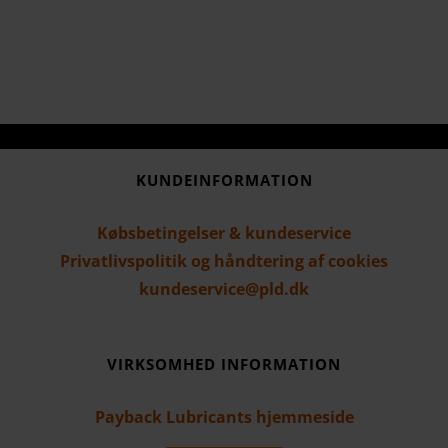
har
har
flere
flere
varianter.
varianter.
Mulighederne
Mulighederne
kan
kan
vælges
vælges
KUNDEINFORMATION
på
på
varesiden
varesiden
Købsbetingelser & kundeservice
Privatlivspolitik og håndtering af cookies
kundeservice@pld.dk
VIRKSOMHED INFORMATION
Payback Lubricants hjemmeside