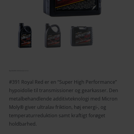
Royal Red 85W-140 Mineralsk GL-5 LS
#391 Royal Red er en “Super High Performance”
hypoidolie til transmissioner og gearkasser. Den
metalbehandlende additivteknologi med Micron
Moly® giver ultralav friktion, høj energi-, og
temperaturreduktion samt kraftigt forøget
holdbarhed.