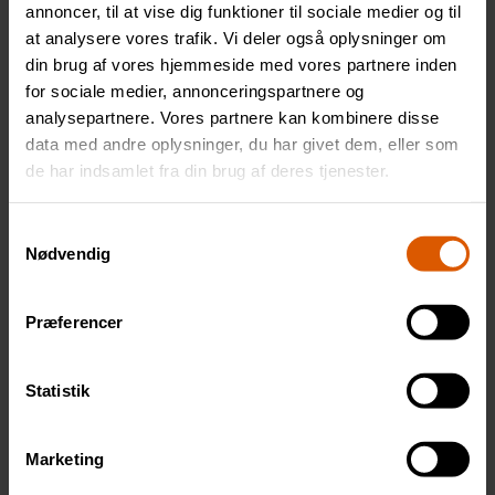
annoncer, til at vise dig funktioner til sociale medier og til
at analysere vores trafik. Vi deler også oplysninger om
Heavy Degreaser 1 L
din brug af vores hjemmeside med vores partnere inden
Opløser groft snavs som asfalt, tjære,
for sociale medier, annonceringspartnere og
salt og olie. En perfekt forvask
analysepartnere. Vores partnere kan kombinere disse
Hyper Wash Alkaline RTU 1 L (Kalk)
data med andre oplysninger, du har givet dem, eller som
de har indsamlet fra din brug af deres tjenester.
Effektiv forvask, der fjerner trafikfilm
og vejsnavs uden at du behøver at
Samtykkevalg
røre ved lakken.
Nødvendig
Wheel Cleaner 500 ml Citrus
Kraftig fælgrens, der opløser
Præferencer
bremsestøv, rust og indgroet snavs.
Inkluderet
Statistik
Interiørrens APC 500 ml (New Car)
Marketing
Rengør plast, vinyl og tekstil