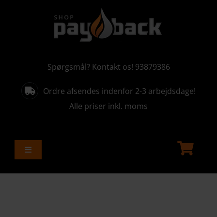
Skip
to
content
Spørgsmål? Kontakt os! 93879386
Ordre afsendes indenfor 2-3 arbejdsdage!
Alle priser inkl. moms
Toggle
Navigation
ALLE PRODUKTER
AKTUELLE KAMPAGNER