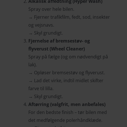
Alkalisk affedtning (Hyper Wash)
Spray over hele bilen.
→ Fjerner trafikfilm, fedt, sod, insekter
og vejsnavs.
→ Skyl grundigt.
Fjernelse af bremsestøv- og
flyverust (Wheel Cleaner)
Spray på fælge (og om nødvendigt på
lak).
→ Opløser bremsestøv og flyverust.
→ Lad det virke, indtil midlet skifter
farve til lilla.
→ Skyl grundigt.
Aftørring (valgfrit, men anbefales)
For den bedste finish – tør bilen med
det medfølgende polerhåndklæde.