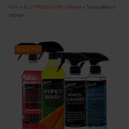
Hem
»
ALLE PRODUKTER
»
Bilpleje
»
Startpakke til
VAREKURV
bilpleje
Spara 31%