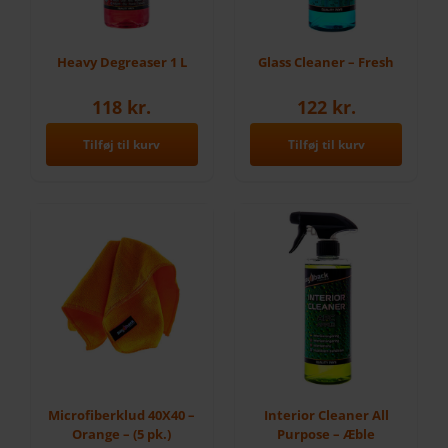
Heavy Degreaser 1 L
Glass Cleaner – Fresh
118
kr.
122
kr.
Tilføj til kurv
Tilføj til kurv
Microfiberklud 40X40 –
Interior Cleaner All
Orange – (5 pk.)
Purpose – Æble