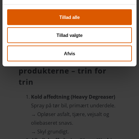
indvendigt – efterlader en frisk duft af
ny bil
Tillad alle
Polerhåndklæde
Til en skånsom og effektiv afslutning
Tillad valgte
på vasken.
Afvis
Sådan bruger du
produkterne – trin for
trin
Kold affedtning (Heavy Degreaser)
Spray på tør bil, primært underdele.
→ Opløser asfalt, tjære, vejsalt og
oliebaseret snavs.
→ Skyl grundigt.