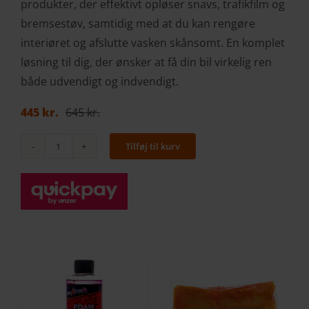
produkter, der effektivt opløser snavs, trafikfilm og
bremsestøv, samtidig med at du kan rengøre
interiøret og afslutte vasken skånsomt. En komplet
løsning til dig, der ønsker at få din bil virkelig ren
både udvendigt og indvendigt.
445
kr.
645
kr.
Den
Den
oprindelige
aktuelle
Tilføj til kurv
pris
pris
Startpakke
var:
er:
til
645 kr..
445 kr..
bilpleje
antal