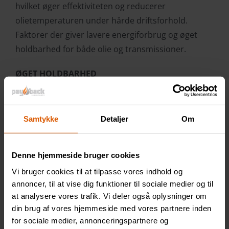
hvilket øger effektiviteten og reducerer
olietemperaturen under hårde driftsforhold.
Faktorer der giver lavere energiforbrug og øget
holdbarhed for ​​både olie og transmissioner.
ØGET HOLDBARHED
For hver 8-10°C en olie falder i driftstemperatur,
øges levetiden 100%! Super Trans sænker normalt
driftstemperaturen mere end 8°C
Samtykke
Detaljer
Om
ANBEFALING VED OLIESKIFT
Over tid dannes belægninger og pakninger blive
Denne hjemmeside bruger cookies
hårde. Brug #408 Gear Flush før olieskift og #417
Vi bruger cookies til at tilpasse vores indhold og
Pakningsrecond sammen med den ny olie som
annoncer, til at vise dig funktioner til sociale medier og til
at analysere vores trafik. Vi deler også oplysninger om
genopretter renhed og olietryk.
din brug af vores hjemmeside med vores partnere inden
for sociale medier, annonceringspartnere og
FORDELE