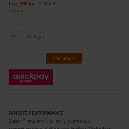
Fra:
På lager
365
kr.
Volym

På lager
365
kr.
Tilføj til kurv
Super
Trans
Arctic
TO-
4M
0W-
20
HØJESTE PERFORMANCE
antal
Super Trans Arctic er en fuldsyntetisk
transmissionsolie af højeste kvalitet. Forbedrer