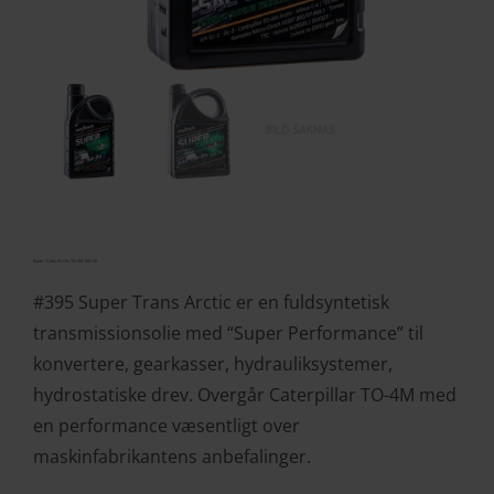
Super Trans Arctic TO-4M 0W-20
#395 Super Trans Arctic er en fuldsyntetisk
transmissionsolie med “Super Performance” til
konvertere, gearkasser, hydrauliksystemer,
hydrostatiske drev. Overgår Caterpillar TO-4M med
en performance væsentligt over
maskinfabrikantens anbefalinger.