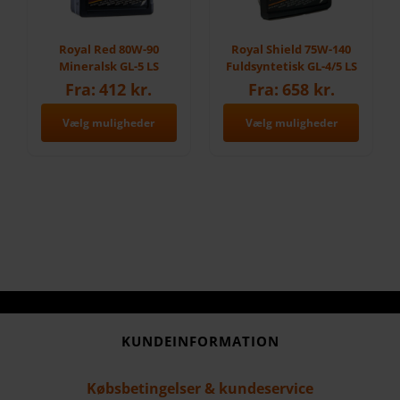
vælges
på
Royal Red 80W-90
Royal Shield 75W-140
varesiden
Mineralsk GL-5 LS
Fuldsyntetisk GL-4/5 LS
Fra:
412
kr.
Fra:
658
kr.
Vælg muligheder
Vælg muligheder
Dette
Dette
vare
vare
har
har
flere
flere
varianter.
varianter.
Mulighederne
Mulighederne
kan
kan
vælges
vælges
KUNDEINFORMATION
på
på
varesiden
varesiden
Købsbetingelser & kundeservice