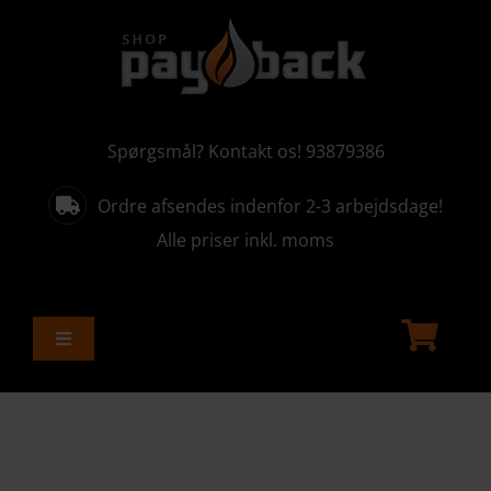
Skip
to
content
Spørgsmål? Kontakt os! 93879386
Ordre afsendes indenfor 2-3 arbejdsdage!
Alle priser inkl. moms
Toggle
Navigation
ALLE PRODUKTER
AKTUELLE KAMPAGNER